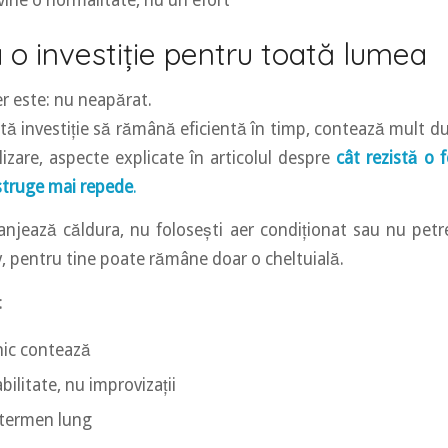
vine o normalitate, nu un efort
a o investiție pentru toată lumea
r este: nu neapărat.
ă investiție să rămână eficientă în timp, contează mult dur
lizare, aspecte explicate în articolul despre
cât rezistă o f
istruge mai repede
.
njează căldura, nu folosești aer condiționat sau nu petr
v, pentru tine poate rămâne doar o cheltuială.
:
lnic contează
abilitate, nu improvizații
 termen lung