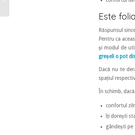
confortul de
distruge mai repede?
Este foli
Răspunsul since
Pentru ca aceast
și modul de uti
greșeli o pot d
Dacă nu te dera
spațiul respecti
În schimb, dacă
confortul zi
îți dorești st
gândești pe