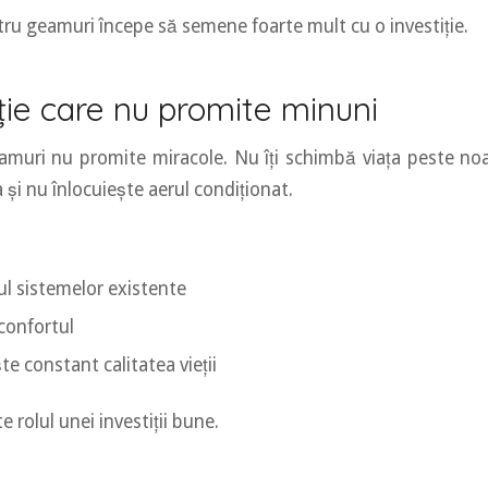
tru geamuri începe să semene foarte mult cu o investiție.
ție care nu promite minuni
amuri nu promite miracole. Nu îți schimbă viața peste no
și nu înlocuiește aerul condiționat.
ul sistemelor existente
 confortul
e constant calitatea vieții
e rolul unei investiții bune.