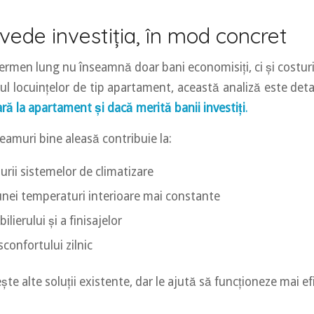
vede investiția, în mod concret
termen lung nu înseamnă doar bani economisiți, ci și costuri
zul locuințelor de tip apartament, această analiză este detal
lară la apartament și dacă merită banii investiți
.
eamuri bine aleasă contribuie la:
urii sistemelor de climatizare
nei temperaturi interioare mai constante
ilierului și a finisajelor
confortului zilnic
ește alte soluții existente, dar le ajută să funcționeze mai ef