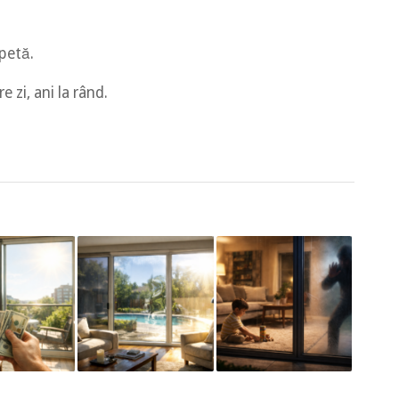
epetă.
 zi, ani la rând.