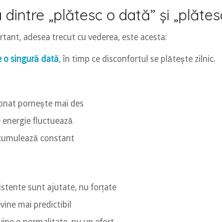
 dintre „plătesc o dată” și „plăte
tant, adesea trecut cu vederea, este acesta:
e o singură dată
, în timp ce disconfortul se plătește zilnic.
ionat pornește mai des
 energie fluctuează
acumulează constant
istente sunt ajutate, nu forțate
ine mai predictibil