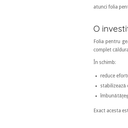
atunci folia pen
O investi
Folia pentru ge
complet căldura 
În schimb:
reduce efort
stabilizează
îmbunătățeșt
Exact acesta est