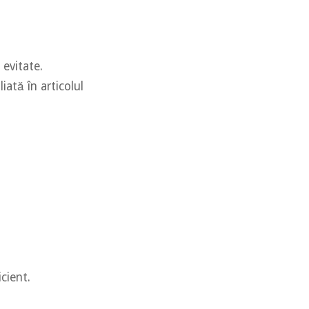
 evitate.
iată în articolul
icient.