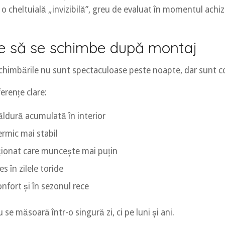
cheltuială „invizibilă”, greu de evaluat în momentul achiziț
e să se schimbe după montaj
himbările nu sunt spectaculoase peste noapte, dar sunt c
ferențe clare:
ăldură acumulată în interior
ermic mai stabil
ționat care muncește mai puțin
es în zilele toride
nfort și în sezonul rece
 se măsoară într-o singură zi, ci pe luni și ani.