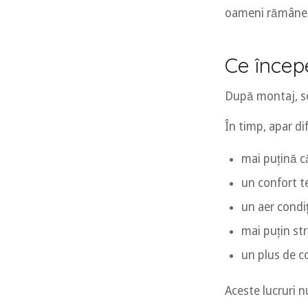
oameni rămâne o 
Ce încep
După montaj, sc
În timp, apar di
mai puțină c
un confort t
un aer condi
mai puțin str
un plus de co
Aceste lucruri nu