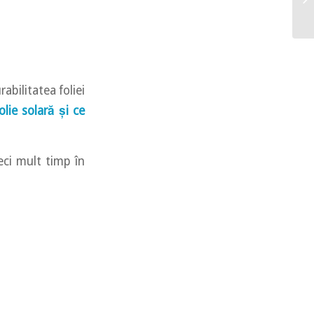
abilitatea foliei
olie solară și ce
eci mult timp în