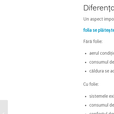
Diferența
Un aspect impor
folia se plăteșt
Fără folie:
aerul condiț
consumul de
căldura se 
Cu folie:
sistemele ex
consumul dev
Cât rezistă o folie solară
și ce greșeli o pot