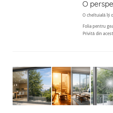
O perspec
O cheltuială îți
Folia pentru gea
Privită din aces