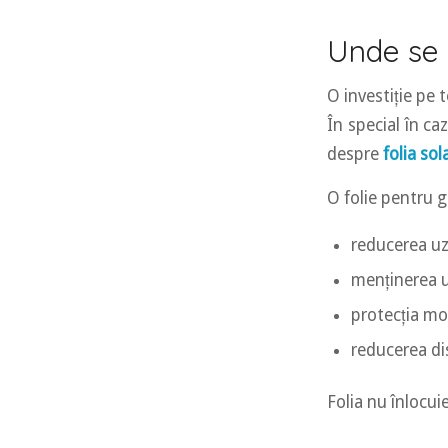
Unde se 
O investiție pe 
În special în ca
despre
folia so
O folie pentru g
reducerea uz
menținerea u
protecția mob
reducerea dis
Folia nu înlocui