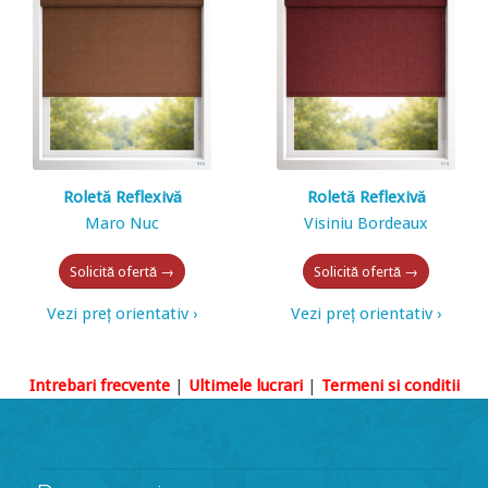
Roletă Reflexivă
Roletă Reflexivă
Maro Nuc
Visiniu Bordeaux
Solicită ofertă →
Solicită ofertă →
Vezi preț orientativ ›
Vezi preț orientativ ›
Intrebari frecvente
|
Ultimele lucrari
|
Termeni si conditii