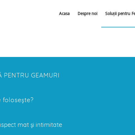
Acasa
Despre noi
Soluții pentru F
Ă PENTRU GEAMURI
e folosește?
aspect mat și intimitate