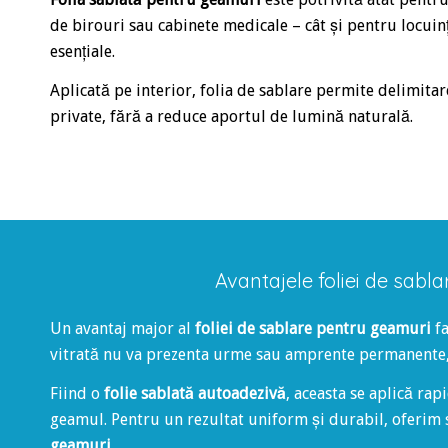
de birouri sau cabinete medicale – cât și pentru locuin
esențiale.
Aplicată pe interior, folia de sablare permite delimitar
private, fără a reduce aportul de lumină naturală.
Avantajele foliei de sabla
Un avantaj major al
foliei de sablare pentru geamuri
fa
vitrată nu va prezenta urme sau amprente permanente,
Fiind o
folie sablată autoadezivă
, aceasta se aplică rap
geamul. Pentru un rezultat uniform și durabil, oferim 
geamuri
.