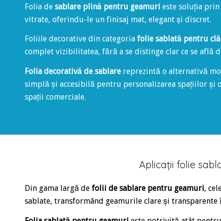
Folia de
sablare plină pentru geamuri
este soluția pri
vitrate, oferindu-le un finisaj mat, elegant și discret.
Foliile decorative din categoria
folie sablată pentru clă
complet vizibilitatea, fără a se distinge clar ce se află
Folia decorativă de sablare
reprezintă o alternativă mode
simplă și accesibilă pentru personalizarea spațiilor și ob
spații comerciale.
Aplicații folie sa
Din gama largă de
folii de sablare pentru geamuri
, cel
sablate, transformând geamurile clare și transparente în 
Folia sablată pentru geamuri
este potrivită atât pentru