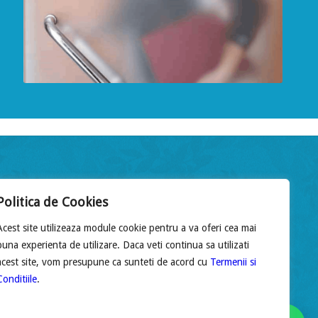
Program de lucru
Politica de Cookies
Acest site utilizeaza module cookie pentru a va oferi cea mai
Luni – Vineri:
09:00 – 18:00
buna experienta de utilizare. Daca veti continua sa utilizati
Sâmbătă:
09:00 – 14:00
acest site, vom presupune ca sunteti de acord cu
Termenii si
Duminică:
Închis
Conditiile
.