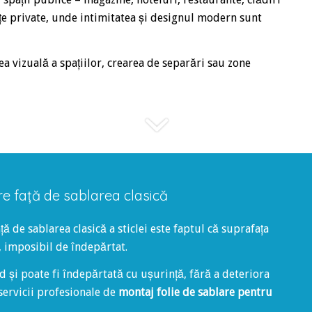
țe private, unde intimitatea și designul modern sunt
ea vizuală a spațiilor, crearea de separări sau zone
re față de sablarea clasică
ță de sablarea clasică a sticlei este faptul că suprafața
 imposibil de îndepărtat.
id și poate fi îndepărtată cu ușurință, fără a deteriora
servicii profesionale de
montaj folie de sablare pentru