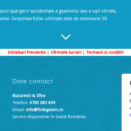
cazul spargerii accidentale a geamului sau a ușii vitrate,
oliei. Grosimea foliei utilizate este de minimum 50
Intrebari frecvente
|
Ultimele lucrari
|
Termeni si conditii
Date contact
Bucuresti & Ilfov
Telefon:
0760 083 839
Email:
info@foliegeam.ro
Servicii disponibile în toată România.