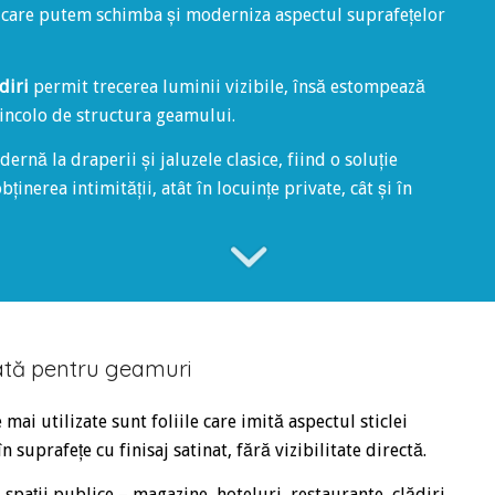
n care putem schimba și moderniza aspectul suprafețelor
diri
permit trecerea luminii vizibile, însă estompează
 dincolo de structura geamului.
rnă la draperii și jaluzele clasice, fiind o soluție
ținerea intimității, atât în locuințe private, cât și în
blată pentru geamuri
e mai utilizate sunt foliile care imită aspectul sticlei
suprafețe cu finisaj satinat, fără vizibilitate directă.
 spații publice – magazine, hoteluri, restaurante, clădiri