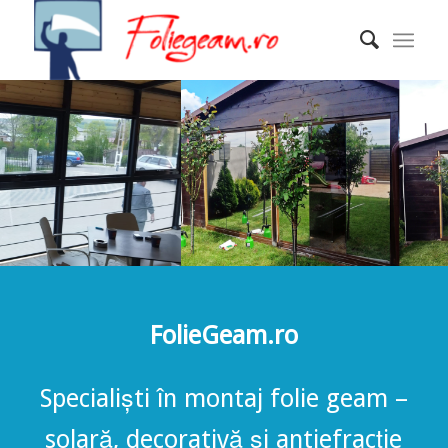
FolieGeam.ro
Specialiști în montaj folie geam –
solară, decorativă și antiefracție