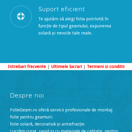
Suport eficient
Te ajutăm să alegi folia potrivită în
funcție de tipul geamului, expunerea
solară și nevoile tale reale.
Intrebari frecvente
|
Ultimele lucrari
|
Termeni si conditii
Despre noi
FolieGeam.ro oferă servicii profesionale de montaj
folie pentru geamuri:
folie solară, decorativă și antiefracție.
Lucrăm curat, rapid și cu materiale de calitate, pentru