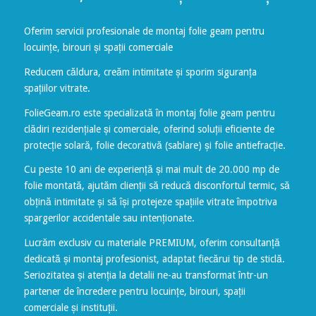
Oferim servicii profesionale de montaj folie geam pentru
locuințe, birouri și spații comerciale
Reducem căldura, creăm intimitate și sporim siguranța
spațiilor vitrate.
FolieGeam.ro este specializată în montaj folie geam pentru
clădiri rezidențiale și comerciale, oferind soluții eficiente de
protecție solară, folie decorativă (sablare) și folie antiefracție.
Cu peste 10 ani de experiență și mai mult de 20.000 mp de
folie montată, ajutăm clienții să reducă disconfortul termic, să
obțină intimitate și să își protejeze spațiile vitrate împotriva
spargerilor accidentale sau intenționate.
Lucrăm exclusiv cu materiale PREMIUM, oferim consultanță
dedicată și montaj profesionist, adaptat fiecărui tip de sticlă.
Seriozitatea și atenția la detalii ne-au transformat într-un
partener de încredere pentru locuințe, birouri, spații
comerciale și instituții.