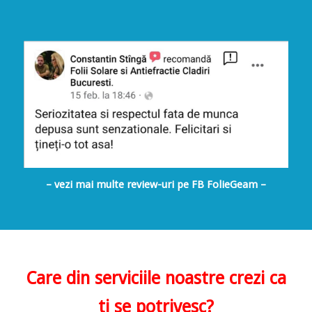
– vezi mai multe review-uri pe FB FolieGeam –
Care din serviciile noastre crezi ca
ti se potrivesc?