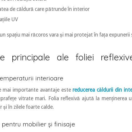
atea de căldură care pătrunde în interior
ațiile UV
un spațiu mai răcoros vara și mai protejat în fața expunerii 
ile principale ale foliei reflexi
emperaturii interioare
le mai importante avantaje este
reducerea căldurii din inte
uprafețe vitrate mari. Folia reflexivă ajută la menținerea 
r și în zilele foarte calde.
 pentru mobilier și finisaje