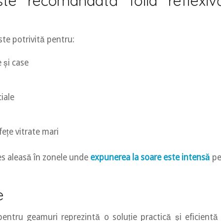
te recomandată folia reflexiv
este potrivită pentru:
 și case
iale
fețe vitrate mari
des aleasă în zonele unde
expunerea la soare este intensă
pe 
e
 pentru geamuri reprezintă o soluție practică și eficientă