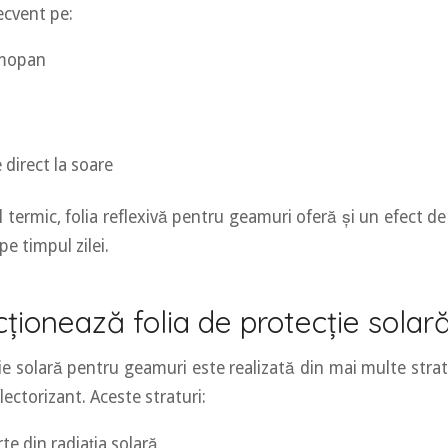
recvent pe:
rmopan
i
 direct la soare
 termic, folia reflexivă pentru geamuri oferă și un efect de
 pe timpul zilei.
ționează folia de protecție solar
ie solară pentru geamuri este realizată din mai multe strat
lectorizant. Aceste straturi:
te din radiația solară