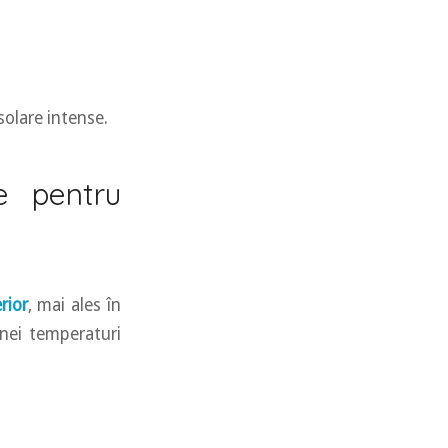
solare intense.
ve pentru
rior
, mai ales în
unei temperaturi