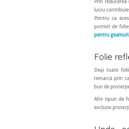
Prin reducerea î
lucru contribui
Pentru ca acest
potrivit de foli
pentru geamuri: 
Folie refl
Deși toate foli
remarcă prin ca
bun de protecți
Alte tipuri de 
exclusiv protecț