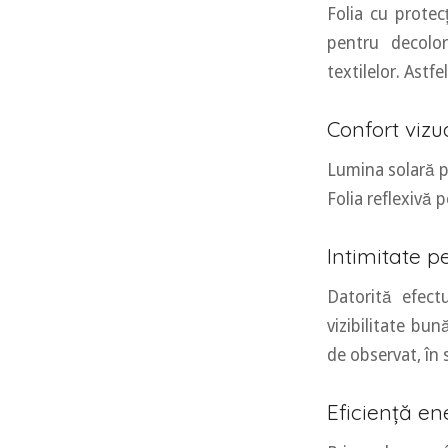
Folia cu prote
pentru decolor
textilelor. Astf
Confort vizu
Lumina solară p
Folia reflexivă
Intimitate pe
Datorită efect
vizibilitate bun
de observat, în 
Eficiență en