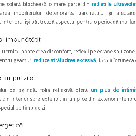
cție solară blochează o mare parte din
radiațiile ultraviole
area mobilierului, deteriorarea parchetului și afectare
el, interiorul își păstrează aspectul pentru o perioadă mai l
al îmbunătățit
uternică poate crea disconfort, reflexii pe ecrane sau zone
 pentru geamuri
reduce strălucirea excesivă
, fără a întuneca
 timpul zilei
ului de oglindă, folia reflexivă oferă
un plus de intimi
ă din interior spre exterior, în timp ce din exterior interio
special pe timp de zi.
ergetică