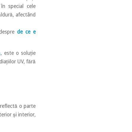
 în special cele
ăldură, afectând
l despre
de ce e
ă
, este o soluție
iațiilor UV, fără
 reflectă o parte
rior și interior,