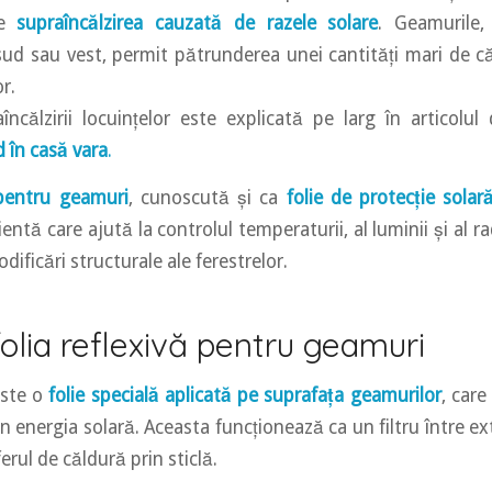
te
supraîncălzirea cauzată de razele solare
. Geamurile,
sud sau vest, permit pătrunderea unei cantități mari de c
r.
ncălzirii locuințelor este explicată pe larg în articolu
 în casă vara
.
 pentru geamuri
, cunoscută și ca
folie de protecție solar
entă care ajută la controlul temperaturii, al luminii și al rad
dificări structurale ale ferestrelor.
olia reflexivă pentru geamuri
este o
folie specială aplicată pe suprafața geamurilor
, care
n energia solară. Aceasta funcționează ca un filtru între exte
rul de căldură prin sticlă.