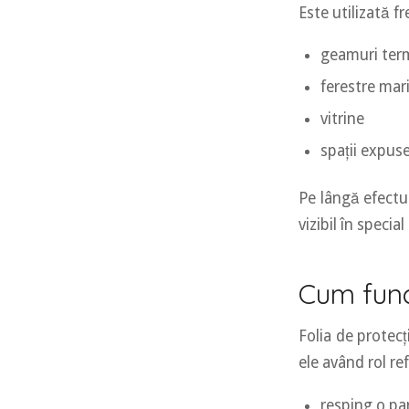
Este utilizată f
geamuri te
ferestre mar
vitrine
spații expuse
Pe lângă efectul
vizibil în special
Cum func
Folia de protecț
ele având rol ref
resping o par