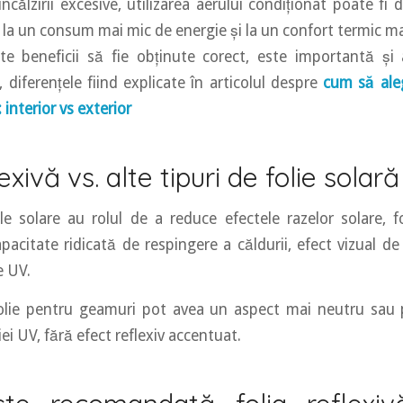
ncălzirii excesive, utilizarea aerului condiționat poate fi
e la un consum mai mic de energie și la un confort termic m
e beneficii să fie obținute corect, este importantă și 
e, diferențele fiind explicate în articolul despre
cum să aleg
interior vs exterior
exivă vs. alte tipuri de folie solară
ile solare au rolul de a reduce efectele razelor solare, fo
pacitate ridicată de respingere a căldurii, efect vizual de 
e UV.
folie pentru geamuri pot avea un aspect mai neutru sau 
iei UV, fără efect reflexiv accentuat.