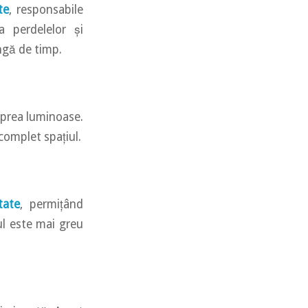
te
, responsabile
a perdelelor și
ungă de timp.
 prea luminoase.
 complet spațiul.
tate
, permițând
rul este mai greu