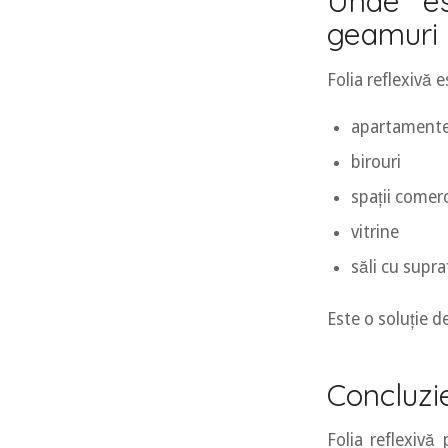
Unde es
geamuri
Folia reflexivă 
apartamente
birouri
spații comerc
vitrine
săli cu supra
Este o soluție 
Concluzi
Folia reflexivă