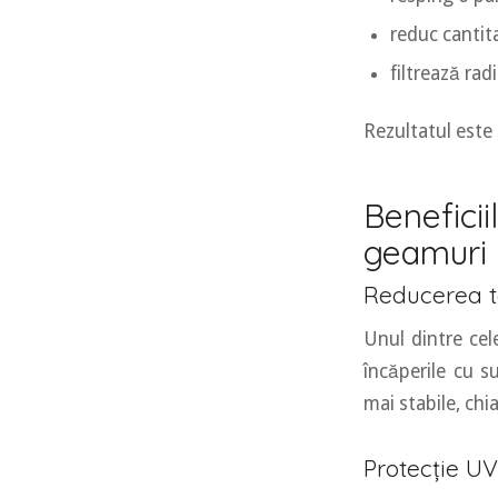
reduc cantit
filtrează radi
Rezultatul este 
Benefici
geamuri
Reducerea t
Unul dintre ce
încăperile cu s
mai stabile, chia
Protecție UV