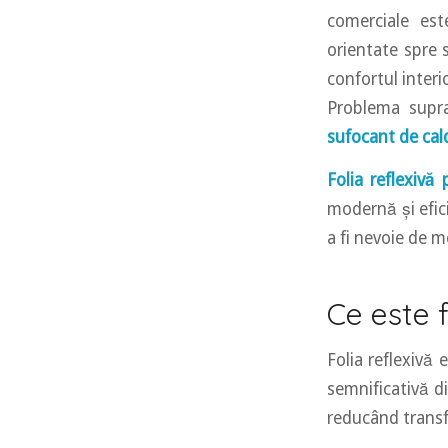
comerciale es
orientate spre 
confortul interio
Problema supraî
sufocant de cald
Folia reflexivă
modernă și efici
a fi nevoie de mo
Ce este f
Folia reflexivă 
semnificativă di
reducând transfe