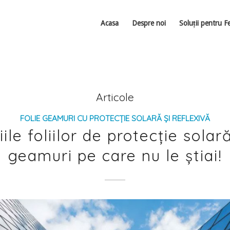
Acasa
Despre noi
Soluții pentru F
Articole
FOLIE GEAMURI CU PROTECȚIE SOLARĂ ȘI REFLEXIVĂ
ile foliilor de protecție sola
geamuri pe care nu le știai!