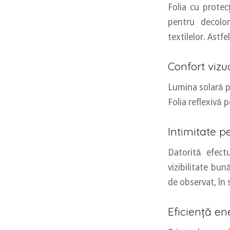
Folia cu prote
pentru decolor
textilelor. Astf
Confort vizu
Lumina solară p
Folia reflexivă
Intimitate pe
Datorită efect
vizibilitate bun
de observat, în 
Eficiență en