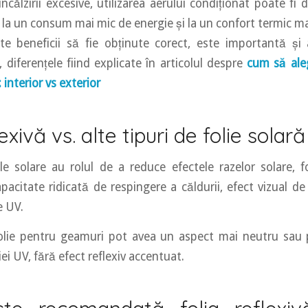
ncălzirii excesive, utilizarea aerului condiționat poate fi
e la un consum mai mic de energie și la un confort termic m
e beneficii să fie obținute corect, este importantă și 
e, diferențele fiind explicate în articolul despre
cum să aleg
interior vs exterior
exivă vs. alte tipuri de folie solară
ile solare au rolul de a reduce efectele razelor solare, fo
pacitate ridicată de respingere a căldurii, efect vizual de 
e UV.
folie pentru geamuri pot avea un aspect mai neutru sau 
iei UV, fără efect reflexiv accentuat.