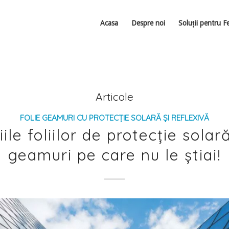
Acasa
Despre noi
Soluții pentru F
Articole
FOLIE GEAMURI CU PROTECȚIE SOLARĂ ȘI REFLEXIVĂ
ile foliilor de protecție sola
geamuri pe care nu le știai!