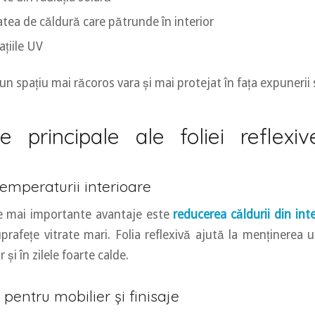
atea de căldură care pătrunde în interior
ațiile UV
un spațiu mai răcoros vara și mai protejat în fața expunerii 
ile principale ale foliei reflexi
emperaturii interioare
le mai importante avantaje este
reducerea căldurii din inte
uprafețe vitrate mari. Folia reflexivă ajută la menținerea 
r și în zilele foarte calde.
 pentru mobilier și finisaje