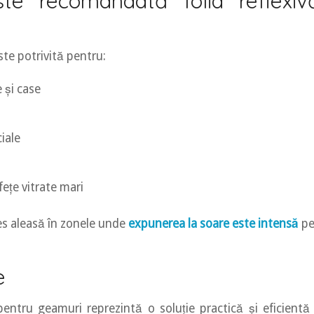
te recomandată folia reflexiv
este potrivită pentru:
 și case
iale
fețe vitrate mari
des aleasă în zonele unde
expunerea la soare este intensă
pe 
e
 pentru geamuri reprezintă o soluție practică și eficientă