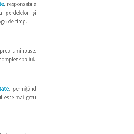
te
, responsabile
a perdelelor și
ungă de timp.
 prea luminoase.
 complet spațiul.
tate
, permițând
rul este mai greu