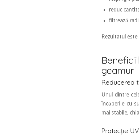
reduc cantit
filtrează radi
Rezultatul este 
Benefici
geamuri
Reducerea t
Unul dintre ce
încăperile cu s
mai stabile, chia
Protecție UV