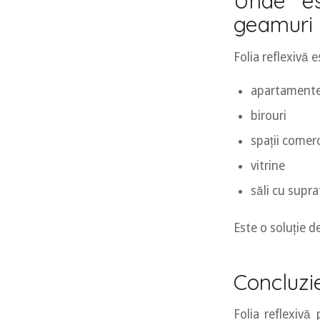
Unde es
geamuri
Folia reflexivă 
apartamente
birouri
spații comerc
vitrine
săli cu supra
Este o soluție 
Concluzi
Folia reflexivă