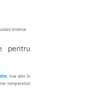
solare intense.
ve pentru
rior
, mai ales în
unei temperaturi