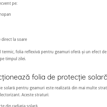
recvent pe:
rmopan
i
 direct la soare
 termic, folia reflexivă pentru geamuri oferă și un efect de
 pe timpul zilei.
ționează folia de protecție solar
ie solară pentru geamuri este realizată din mai multe strat
lectorizant. Aceste straturi:
te din radiația solară