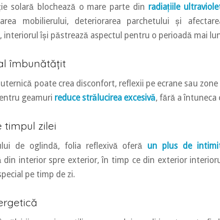
cție solară blochează o mare parte din
radiațiile ultraviole
area mobilierului, deteriorarea parchetului și afectare
el, interiorul își păstrează aspectul pentru o perioadă mai l
al îmbunătățit
uternică poate crea disconfort, reflexii pe ecrane sau zone
 pentru geamuri
reduce strălucirea excesivă
, fără a întuneca
 timpul zilei
ului de oglindă, folia reflexivă oferă
un plus de intimi
ă din interior spre exterior, în timp ce din exterior interio
special pe timp de zi.
ergetică