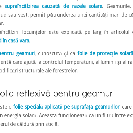
te
supraîncălzirea cauzată de razele solare
. Geamurile,
sud sau vest, permit pătrunderea unei cantități mari de c
r.
ncălzirii locuințelor este explicată pe larg în articolu
 în casă vara
.
 pentru geamuri
, cunoscută și ca
folie de protecție solar
entă care ajută la controlul temperaturii, al luminii și al rad
dificări structurale ale ferestrelor.
olia reflexivă pentru geamuri
este o
folie specială aplicată pe suprafața geamurilor
, care
n energia solară. Aceasta funcționează ca un filtru între exte
rul de căldură prin sticlă.