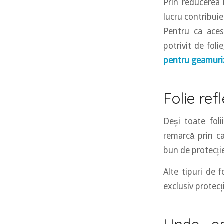
Prin reducerea î
lucru contribui
Pentru ca acest
potrivit de foli
pentru geamuri: 
Folie refl
Deși toate foli
remarcă prin ca
bun de protecți
Alte tipuri de 
exclusiv protecț