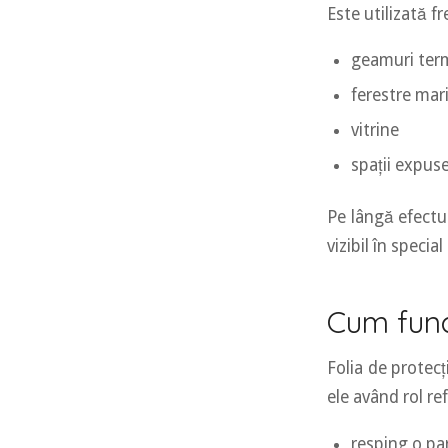
Este utilizată f
geamuri te
ferestre mar
vitrine
spații expuse
Pe lângă efectul
vizibil în special
Cum func
Folia de protecț
ele având rol ref
resping o par