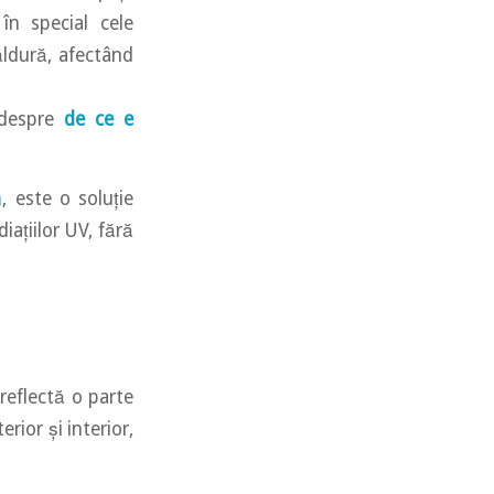
 în special cele
ăldură, afectând
l despre
de ce e
ă
, este o soluție
iațiilor UV, fără
 reflectă o parte
rior și interior,