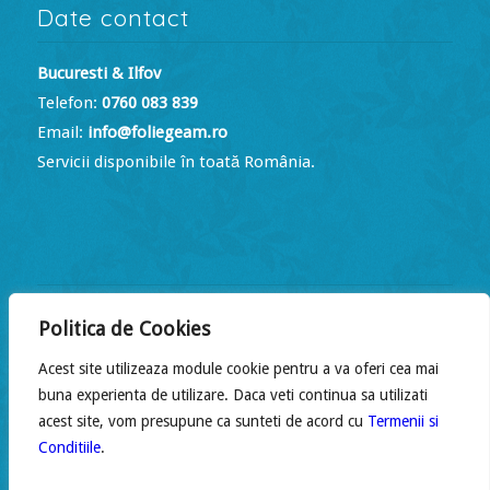
Date contact
Bucuresti & Ilfov
Telefon:
0760 083 839
Email:
info@foliegeam.ro
Servicii disponibile în toată România.
Program de lucru
Politica de Cookies
Luni – Vineri:
09:00 – 18:00
Acest site utilizeaza module cookie pentru a va oferi cea mai
Sâmbătă:
09:00 – 14:00
buna experienta de utilizare. Daca veti continua sa utilizati
Duminică:
Închis
acest site, vom presupune ca sunteti de acord cu
Termenii si
Conditiile
.