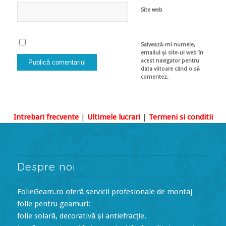
Site web
Salvează-mi numele,
emailul și site-ul web în
acest navigator pentru
data viitoare când o să
comentez.
Intrebari frecvente
|
Ultimele lucrari
|
Termeni si conditii
Despre noi
FolieGeam.ro oferă servicii profesionale de montaj
folie pentru geamuri:
folie solară, decorativă și antiefracție.